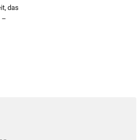
it, das
e –