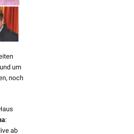
eiten
 rund um
en, noch
 Haus
ha
:
ive ab