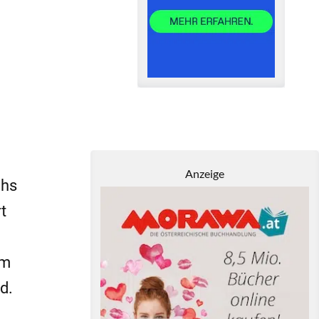
Anzeige
chs
t
am
d.