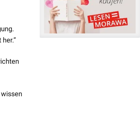
gung.
her.“
richten
s wissen