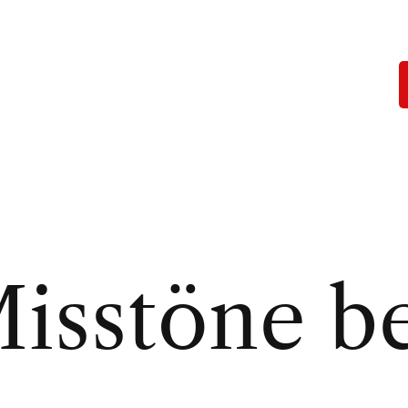
isstöne b