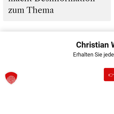
zum Thema
Christian
WEITERE
Erhalten Sie jed
👉