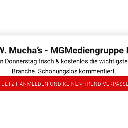
 W. Mucha’s - MGMediengruppe 
 THEMEN
ALLGEMEIN
MEDIEN
NEWS
PERSONAL
en Donnerstag frisch & kostenlos die wichtigst
Branche. Schonungslos kommentiert.
 JETZT ANMELDEN UND KEINEN TREND VERPASS