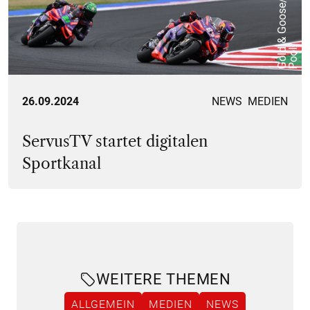
d
l
26.09.2024
NEWS
MEDIEN
ServusTV startet digitalen
Sportkanal
WEITERE THEMEN
ALLGEMEIN
MEDIEN
NEWS