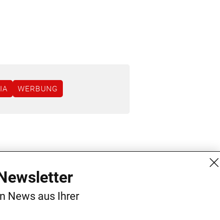
IA
WERBUNG
MG Mediengruppe GmbH
Kontakt
Newsletter
Burgring 1/7
AGB
en News aus Ihrer
1010 Wien
Datenschutz