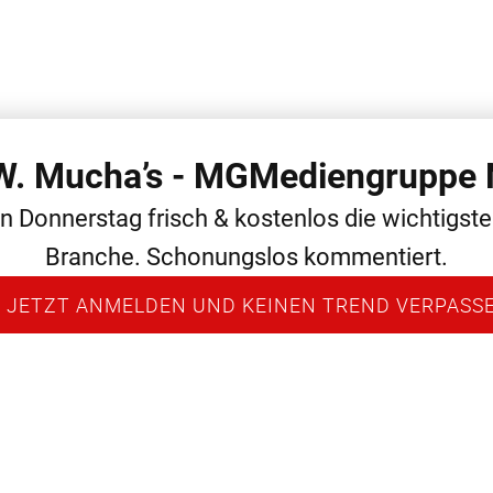
 W. Mucha’s - MGMediengruppe 
 THEMEN
ALLGEMEIN
MEDIEN
NEWS
PERSONAL
en Donnerstag frisch & kostenlos die wichtigst
Branche. Schonungslos kommentiert.
 JETZT ANMELDEN UND KEINEN TREND VERPASS