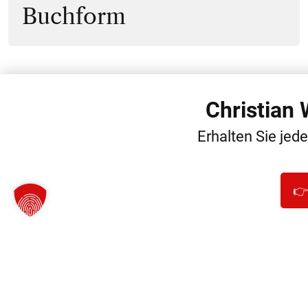
Buchform
Christian
WEITERE
Erhalten Sie jed
👉