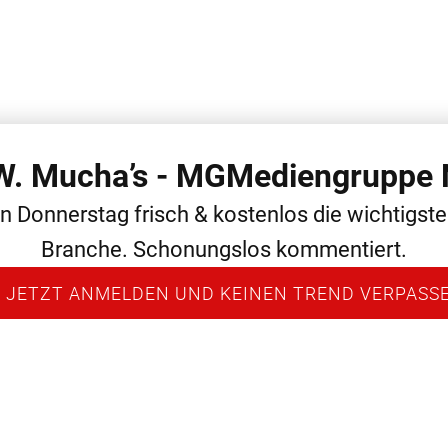
 W. Mucha’s - MGMediengruppe 
 THEMEN
ALLGEMEIN
MEDIEN
NEWS
PERSONAL
en Donnerstag frisch & kostenlos die wichtigst
Branche. Schonungslos kommentiert.
 JETZT ANMELDEN UND KEINEN TREND VERPASS