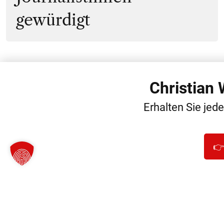
gewürdigt
Christian
WEITERE
Erhalten Sie jed
👉