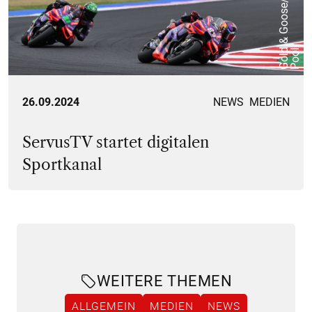
d
l
26.09.2024
NEWS
MEDIEN
ServusTV startet digitalen
Sportkanal
WEITERE THEMEN
ALLGEMEIN
MEDIEN
NEWS