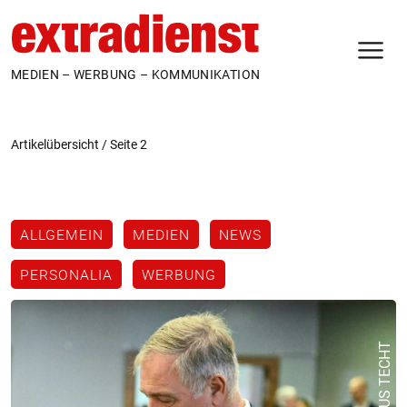
N
MEDIEN – WERBUNG – KOMMUNIKATION
Artikelübersicht
/
Seite 2
ALLGEMEIN
MEDIEN
NEWS
PERSONALIA
WERBUNG