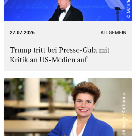
27.07.2026
ALLGEMEIN
Trump tritt bei Presse-Gala mit
Kritik an US-Medien auf
©
R
T
A
d
A
l
l
i
a
n
c
e
/
K
a
t
h
a
r
i
n
a
S
c
h
i
f
f