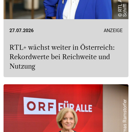
L
l
27.07.2026
ANZEIGE
RTL+ wächst weiter in Österreich:
Rekordwerte bei Reichweite und
Nutzung
© ORF/Thomas Ramstorfer