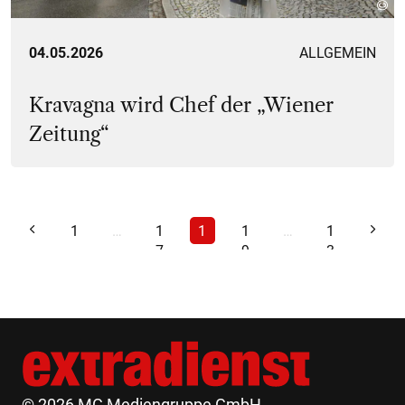
04.05.2026
ALLGEMEIN
Kravagna wird Chef der „Wiener
Zeitung“
1
…
1
1
1
…
1
7
8
9
3
6
© 2026 MG Mediengruppe GmbH