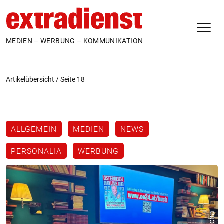
N
MEDIEN – WERBUNG – KOMMUNIKATION
Artikelübersicht
/
Seite 18
ALLGEMEIN
MEDIEN
NEWS
PERSONALIA
WERBUNG