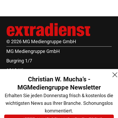
© 2026 MG Mediengruppe GmbH
MG Mediengruppe GmbH
Burgring 1/7
1010 Wien
Christian W. Mucha’s -
+43 (1) 522 14 14
MGMediengruppe Newsletter
office@mgmedien.at
Erhalten Sie jeden Donnerstag frisch & kostenlos die
Kontakt
wichtigsten News aus Ihrer Branche. Schonungslos
AGB
kommentiert.
Datenschutz