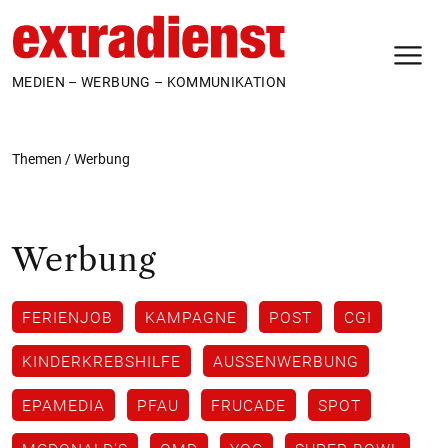
N
MEDIEN – WERBUNG – KOMMUNIKATION
Themen
/
Werbung
Werbung
FERIENJOB
KAMPAGNE
POST
CGI
KINDERKREBSHILFE
AUSSENWERBUNG
EPAMEDIA
PFAU
FRUCADE
SPOT