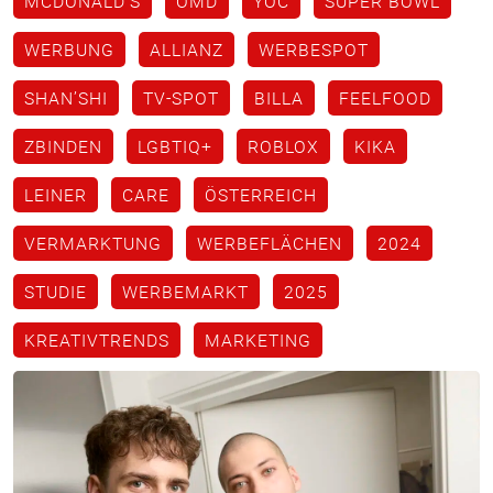
MCDONALD'S
OMD
YOC
SUPER BOWL
WERBUNG
ALLIANZ
WERBESPOT
SHAN’SHI
TV-SPOT
BILLA
FEELFOOD
ZBINDEN
LGBTIQ+
ROBLOX
KIKA
LEINER
CARE
ÖSTERREICH
VERMARKTUNG
WERBEFLÄCHEN
2024
STUDIE
WERBEMARKT
2025
KREATIVTRENDS
MARKETING