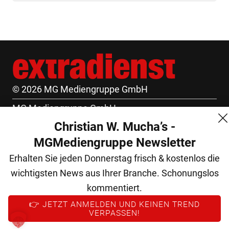
© 2026 MG Mediengruppe GmbH
MG Mediengruppe GmbH
Christian W. Mucha’s -
Burgring 1/7
MGMediengruppe Newsletter
1010 Wien
Erhalten Sie jeden Donnerstag frisch & kostenlos die
+43 (1) 522 14 14
wichtigsten News aus Ihrer Branche. Schonungslos
office@mgmedien.at
kommentiert.
Kontakt
👉 JETZT ANMELDEN UND KEINEN TREND
VERPASSEN!
AGB