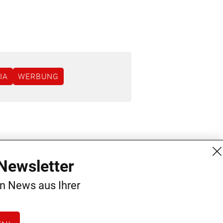
IA
WERBUNG
MG Mediengruppe GmbH
Kontakt
Newsletter
Burgring 1/7
AGB
en News aus Ihrer
1010 Wien
Datenschutz
+43 (1) 522 14 14
Impressum