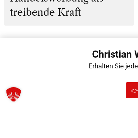
treibende Kraft
Christian
WEITERE
Erhalten Sie jed
👉