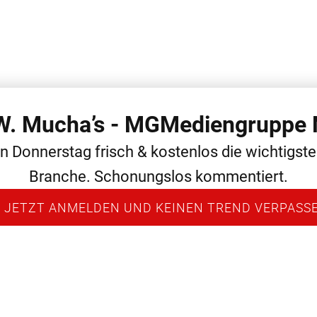
 W. Mucha’s - MGMediengruppe 
 THEMEN
ALLGEMEIN
MEDIEN
NEWS
PERSONAL
en Donnerstag frisch & kostenlos die wichtigst
Branche. Schonungslos kommentiert.
 JETZT ANMELDEN UND KEINEN TREND VERPASS