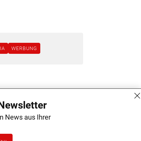
IA
WERBUNG
MG Mediengruppe GmbH
Kontakt
Newsletter
Burgring 1/7
AGB
en News aus Ihrer
1010 Wien
Datenschutz
+43 (1) 522 14 14
Impressum