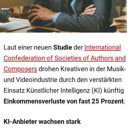
© Dall:e/Generative KI
Laut einer neuen
Studie
der
International
Confederation of Societies of Authors and
Composers
drohen Kreativen in der Musik-
und Videoindustrie durch den verstärkten
Einsatz Künstlicher Intelligenz (KI) künftig
Einkommensverluste von fast 25 Prozent
.
KI-Anbieter wachsen stark