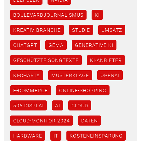
BOULEVARDJOURNALISMUS
KI
KREATIV-BRANCHE
STUDIE
UMSATZ
CHATGPT
GEMA
GENERATIVE KI
GESCHÜTZTE SONGTEXTE
KI-ANBIETER
KI-CHARTA
MUSTERKLAGE
OPENAI
E-COMMERCE
ONLINE-SHOPPING
506 DISPLAI
AI
CLOUD
CLOUD-MONITOR 2024
DATEN
HARDWARE
IT
KOSTENEINSPARUNG