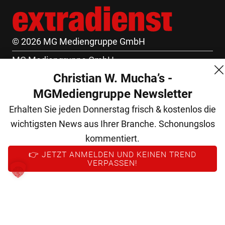
© 2026 MG Mediengruppe GmbH
MG Mediengruppe GmbH
Christian W. Mucha’s -
Burgring 1/7
MGMediengruppe Newsletter
1010 Wien
Erhalten Sie jeden Donnerstag frisch & kostenlos die
+43 (1) 522 14 14
wichtigsten News aus Ihrer Branche. Schonungslos
office@mgmedien.at
kommentiert.
Kontakt
👉 JETZT ANMELDEN UND KEINEN TREND
VERPASSEN!
AGB
Datenschutz
Impressum
FM (Archiv)