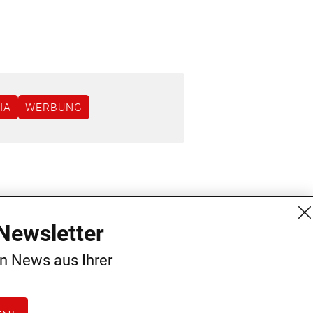
IA
WERBUNG
MG Mediengruppe GmbH
Kontakt
Newsletter
Burgring 1/7
AGB
en News aus Ihrer
1010 Wien
Datenschutz
+43 (1) 522 14 14
Impressum