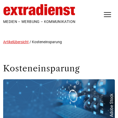
N
MEDIEN – WERBUNG – KOMMUNIKATION
Artikelübersicht
/
Kosteneinsparung
Kosteneinsparung
Adobe Stock