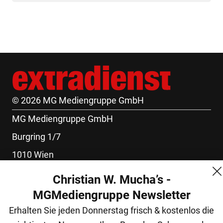
© 2026 MG Mediengruppe GmbH
MG Mediengruppe GmbH
Burgring 1/7
1010 Wien
+43 (1) 522 14 14
Christian W. Mucha’s -
office@mgmedien.at
MGMediengruppe Newsletter
Kontakt
Erhalten Sie jeden Donnerstag frisch & kostenlos die