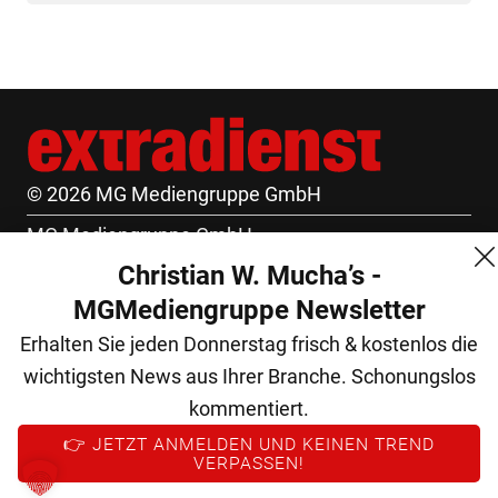
© 2026 MG Mediengruppe GmbH
MG Mediengruppe GmbH
Christian W. Mucha’s -
Burgring 1/7
MGMediengruppe Newsletter
1010 Wien
Erhalten Sie jeden Donnerstag frisch & kostenlos die
+43 (1) 522 14 14
wichtigsten News aus Ihrer Branche. Schonungslos
office@mgmedien.at
kommentiert.
Kontakt
👉 JETZT ANMELDEN UND KEINEN TREND
VERPASSEN!
AGB