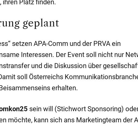
ihren Platz finden.
rung geplant
ss“ setzen APA-Comm und der PRVA ein
ame Interessen. Der Event soll nicht nur Net
stransfer und die Diskussion über gesellschaft
Damit soll Österreichs Kommunikationsbranch
 Beisammenseins erhalten.
omkon25
sein will (Stichwort Sponsoring) ode
ben möchte, kann sich ans Marketingteam der 