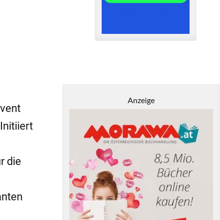
Anzeige
Event
itiiert
r die
anten