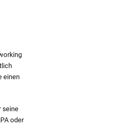
working
lich
e einen
r seine
APA oder