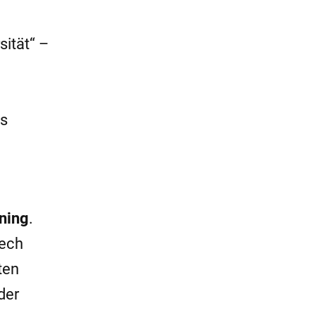
sität“ –
es
ning
.
Tech
ten
der