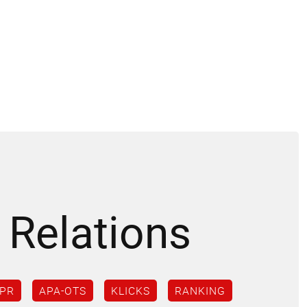
 Relations
PR
APA-OTS
KLICKS
RANKING