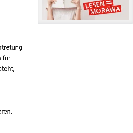
tretung,
 für
teht,
eren.