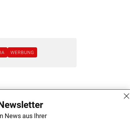
IA
WERBUNG
MG Mediengruppe GmbH
Kontakt
Newsletter
Burgring 1/7
AGB
en News aus Ihrer
1010 Wien
Datenschutz