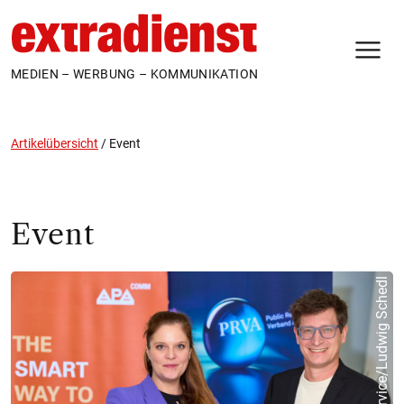
N
MEDIEN – WERBUNG – KOMMUNIKATION
Artikelübersicht
/
Event
Event
© APA-Fotoservice/Ludwig Schedl