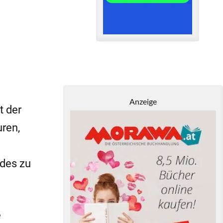
Anzeige
t der
uren,
des zu
e