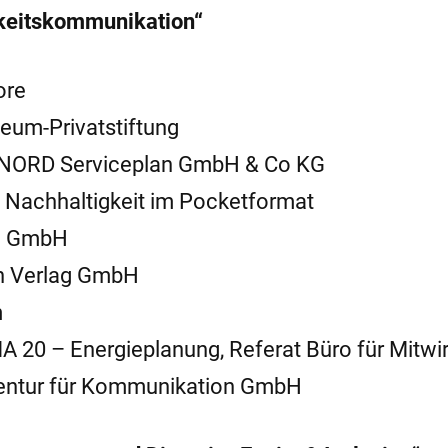
gkeitskommunikation“
ore
eum-Privatstiftung
N NORD Serviceplan GmbH & Co KG
: Nachhaltigkeit im Pocketformat
ie GmbH
sch Verlag GmbH
m
MA 20 – Energieplanung, Referat Büro für Mitwi
Agentur für Kommunikation GmbH