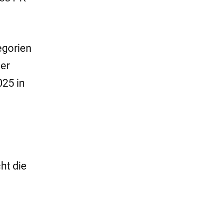
egorien
der
025 in
ht die