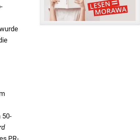
-
 wurde
die
im
 50-
rd
res PR-