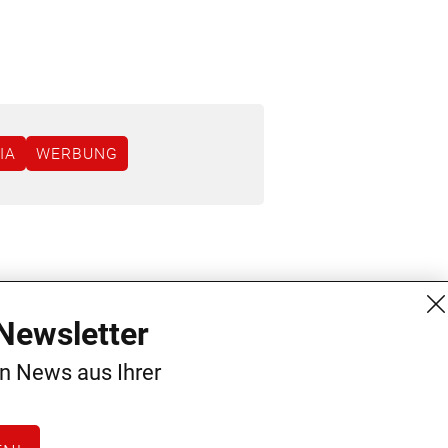
IA
WERBUNG
MG Mediengruppe GmbH
Kontakt
Newsletter
Burgring 1/7
AGB
en News aus Ihrer
1010 Wien
Datenschutz
+43 (1) 522 14 14
Impressum