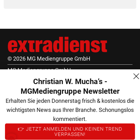
© 2026 MG Mediengruppe GmbH
MG Mediengruppe GmbH
Christian W. Mucha’s -
Burgring 1/7
MGMediengruppe Newsletter
1010 Wien
Erhalten Sie jeden Donnerstag frisch & kostenlos die
+43 (1) 522 14 14
wichtigsten News aus Ihrer Branche. Schonungslos
office@mgmedien.at
kommentiert.
Kontakt
👉 JETZT ANMELDEN UND KEINEN TREND
VERPASSEN!
AGB