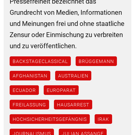
Pressefreiheit bezeichnet das
Grundrecht von Medien, Informationen
und Meinungen frei und ohne staatliche
Zensur oder Einmischung zu verbreiten
und zu veröffentlichen.
BACKSTAGECLASSICAL
BRÜGGEMANN
AFGHANISTAN
AUSTRALIEN
ECUADOR
EUROPARAT
FREILASSUNG
HAUSARREST
HOCHSICHERHEITSGEFÄNGNIS
IRAK
JOURNALISMUS
JULIAN ASSANGE