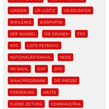
LONDON
US-JUSTIZ
US-SOLDATEN
WIKILEAKS
BIERPARTEI
DER WANDEL
DIE GRÜNEN
FPÖ
KPÖ
LISTE PETROVIC
NATIONALRATSWAHL
NEOS
NR-WAHL
ÖVP
SPÖ
WAHLPROGRAMM
DIE PRESSE
FÖRDERUNG
HEUTE
KLEINE ZEITUNG
KOMMAUSTRIA