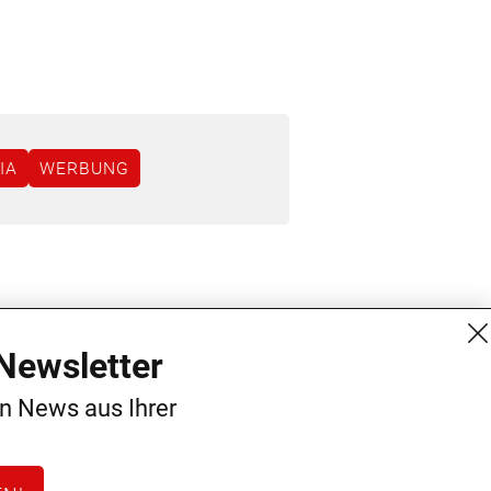
IA
WERBUNG
MG Mediengruppe GmbH
Kontakt
Newsletter
Burgring 1/7
AGB
en News aus Ihrer
1010 Wien
Datenschutz
+43 (1) 522 14 14
Impressum