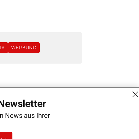
IA
WERBUNG
MG Mediengruppe GmbH
Kontakt
Newsletter
Burgring 1/7
AGB
en News aus Ihrer
1010 Wien
Datenschutz
+43 (1) 522 14 14
Impressum