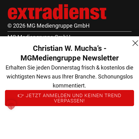
© 2026 MG Mediengruppe GmbH
MG Mediengruppe GmbH
Christian W. Mucha’s -
Burgring 1/7
MGMediengruppe Newsletter
1010 Wien
Erhalten Sie jeden Donnerstag frisch & kostenlos die
+43 (1) 522 14 14
wichtigsten News aus Ihrer Branche. Schonungslos
office@mgmedien.at
kommentiert.
Kontakt
👉 JETZT ANMELDEN UND KEINEN TREND
VERPASSEN!
AGB
Datenschutz
Impressum
FM (Archiv)