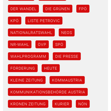
DER WANDEL
DIE GRÜNEN
FPÖ
KPÖ
LISTE PETROVIC
NATIONALRATSWAHL
NEOS
NR-WAHL
ÖVP
SPÖ
WAHLPROGRAMM
DIE PRESSE
FÖRDERUNG
HEUTE
KLEINE ZEITUNG
KOMMAUSTRIA
KOMMUNIKATIONSBEHÖRDE AUSTRIA
KRONEN ZEITUNG
KURIER
NÖN