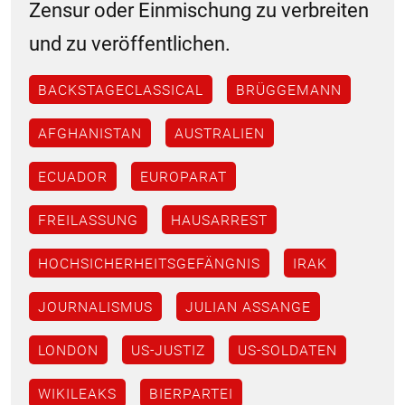
Zensur oder Einmischung zu verbreiten
und zu veröffentlichen.
BACKSTAGECLASSICAL
BRÜGGEMANN
AFGHANISTAN
AUSTRALIEN
ECUADOR
EUROPARAT
FREILASSUNG
HAUSARREST
HOCHSICHERHEITSGEFÄNGNIS
IRAK
JOURNALISMUS
JULIAN ASSANGE
LONDON
US-JUSTIZ
US-SOLDATEN
WIKILEAKS
BIERPARTEI