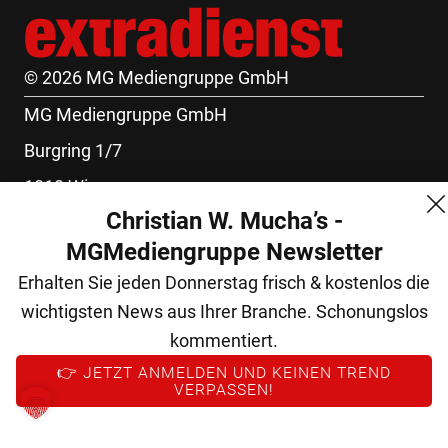
© 2026 MG Mediengruppe GmbH
MG Mediengruppe GmbH
Burgring 1/7
1010 Wien
Christian W. Mucha’s -
+43 (1) 522 14 14
MGMediengruppe Newsletter
office@mgmedien.at
Erhalten Sie jeden Donnerstag frisch & kostenlos die
Kontakt
wichtigsten News aus Ihrer Branche. Schonungslos
AGB
kommentiert.
Datenschutz
👉 JETZT ANMELDEN UND KEINEN TREND
VERPASSEN!
Impressum
FM (Archiv)