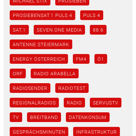
MICHAEL STIX
PROSIEBEN
PROSIEBENSAT.1 PULS 4
PULS 4
SAT.1
SEVEN.ONE MEDIA
88.6
ANTENNE STEIERMARK
ENERGY ÖSTERREICH
FM4
Ö1
ORF
RADIO ARABELLA
RADIOSENDER
RADIOTEST
REGIONALRADIOS
RADIO
SERVUSTV
TV
BREITBAND
DATENKONSUM
GESPRÄCHSMINUTEN
INFRASTRUKTUR