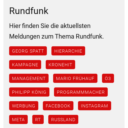
Rundfunk
Hier finden Sie die aktuellsten
Meldungen zum Thema Rundfunk.
GEORG SPATT
HIERARCHIE
KAMPAGNE
KRONEHIT
MANAGEMENT
MARIO FRÜHAUF
Ö3
PHILIPP KÖNIG
PROGRAMMMACHER
WERBUNG
FACEBOOK
INSTAGRAM
META
RT
RUSSLAND