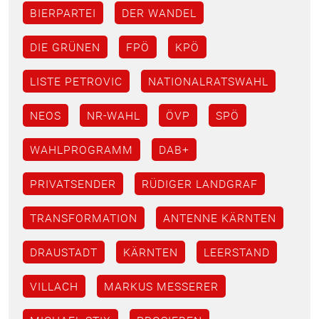
BIERPARTEI
DER WANDEL
DIE GRÜNEN
FPÖ
KPÖ
LISTE PETROVIC
NATIONALRATSWAHL
NEOS
NR-WAHL
ÖVP
SPÖ
WAHLPROGRAMM
DAB+
PRIVATSENDER
RÜDIGER LANDGRAF
TRANSFORMATION
ANTENNE KÄRNTEN
DRAUSTADT
KÄRNTEN
LEERSTAND
VILLACH
MARKUS MESSERER