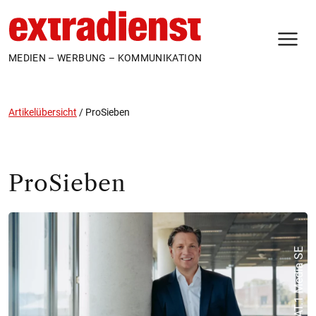
N
MEDIEN – WERBUNG – KOMMUNIKATION
Artikelübersicht
/
ProSieben
ProSieben
ProSiebenSAT.1 Media SE