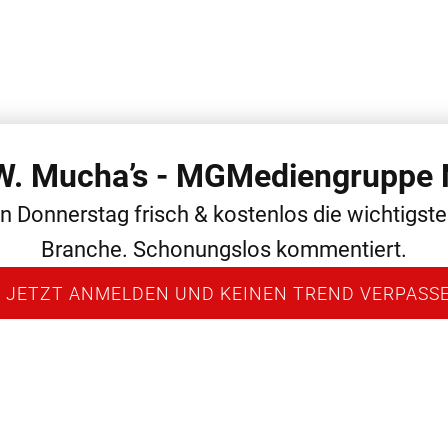
 W. Mucha’s - MGMediengruppe 
 THEMEN
ALLGEMEIN
MEDIEN
NEWS
PERSONAL
en Donnerstag frisch & kostenlos die wichtigst
Branche. Schonungslos kommentiert.
 JETZT ANMELDEN UND KEINEN TREND VERPASS