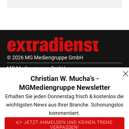
© 2026 MG Mediengruppe GmbH
MG Mediengruppe GmbH
Christian W. Mucha’s -
Burgring 1/7
MGMediengruppe Newsletter
1010 Wien
Erhalten Sie jeden Donnerstag frisch & kostenlos die
+43 (1) 522 14 14
wichtigsten News aus Ihrer Branche. Schonungslos
office@mgmedien.at
kommentiert.
Kontakt
👉 JETZT ANMELDEN UND KEINEN TREND
VERPASSEN!