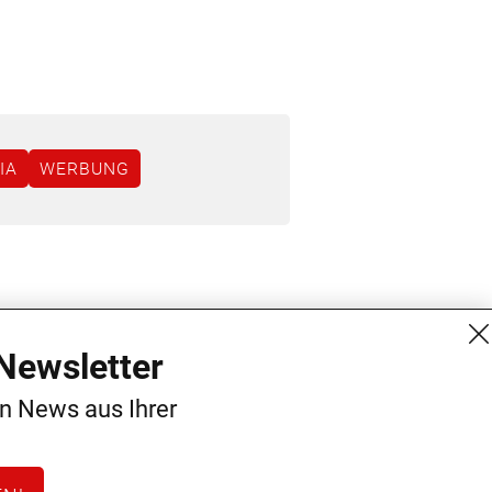
IA
WERBUNG
MG Mediengruppe GmbH
Kontakt
Newsletter
Burgring 1/7
AGB
en News aus Ihrer
1010 Wien
Datenschutz
+43 (1) 522 14 14
Impressum