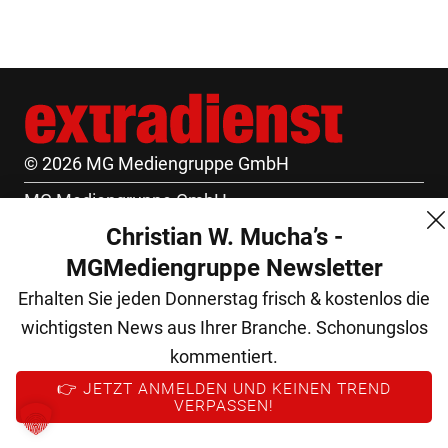
© 2026 MG Mediengruppe GmbH
MG Mediengruppe GmbH
Christian W. Mucha’s -
Burgring 1/7
MGMediengruppe Newsletter
1010 Wien
Erhalten Sie jeden Donnerstag frisch & kostenlos die
+43 (1) 522 14 14
wichtigsten News aus Ihrer Branche. Schonungslos
office@mgmedien.at
kommentiert.
Kontakt
👉 JETZT ANMELDEN UND KEINEN TREND
VERPASSEN!
AGB