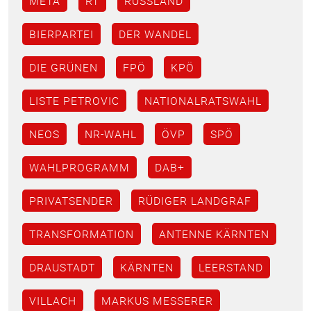
META
RT
RUSSLAND
BIERPARTEI
DER WANDEL
DIE GRÜNEN
FPÖ
KPÖ
LISTE PETROVIC
NATIONALRATSWAHL
NEOS
NR-WAHL
ÖVP
SPÖ
WAHLPROGRAMM
DAB+
PRIVATSENDER
RÜDIGER LANDGRAF
TRANSFORMATION
ANTENNE KÄRNTEN
DRAUSTADT
KÄRNTEN
LEERSTAND
VILLACH
MARKUS MESSERER