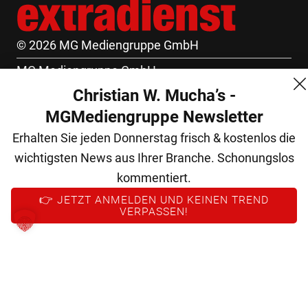
© 2026 MG Mediengruppe GmbH
MG Mediengruppe GmbH
Christian W. Mucha’s -
Burgring 1/7
MGMediengruppe Newsletter
1010 Wien
Erhalten Sie jeden Donnerstag frisch & kostenlos die
+43 (1) 522 14 14
wichtigsten News aus Ihrer Branche. Schonungslos
office@mgmedien.at
kommentiert.
Kontakt
👉 JETZT ANMELDEN UND KEINEN TREND
VERPASSEN!
AGB
Datenschutz
Impressum
FM (Archiv)