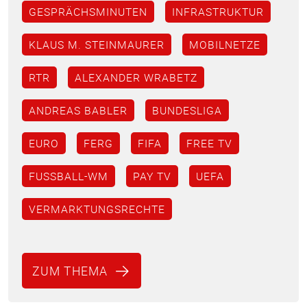
GESPRÄCHSMINUTEN
INFRASTRUKTUR
KLAUS M. STEINMAURER
MOBILNETZE
RTR
ALEXANDER WRABETZ
ANDREAS BABLER
BUNDESLIGA
EURO
FERG
FIFA
FREE TV
FUSSBALL-WM
PAY TV
UEFA
VERMARKTUNGSRECHTE
ZUM THEMA