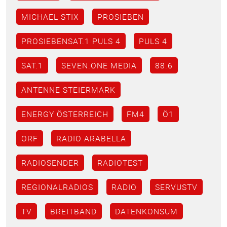
MICHAEL STIX
PROSIEBEN
PROSIEBENSAT.1 PULS 4
PULS 4
SAT.1
SEVEN.ONE MEDIA
88.6
ANTENNE STEIERMARK
ENERGY ÖSTERREICH
FM4
Ö1
ORF
RADIO ARABELLA
RADIOSENDER
RADIOTEST
REGIONALRADIOS
RADIO
SERVUSTV
TV
BREITBAND
DATENKONSUM