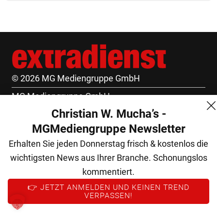
© 2026 MG Mediengruppe GmbH
MG Mediengruppe GmbH
Christian W. Mucha’s -
Burgring 1/7
MGMediengruppe Newsletter
1010 Wien
Erhalten Sie jeden Donnerstag frisch & kostenlos die
+43 (1) 522 14 14
wichtigsten News aus Ihrer Branche. Schonungslos
office@mgmedien.at
kommentiert.
Kontakt
👉 JETZT ANMELDEN UND KEINEN TREND
VERPASSEN!
AGB