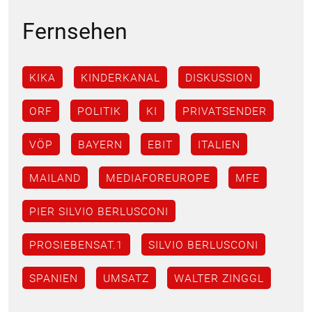
Fernsehen
KIKA
KINDERKANAL
DISKUSSION
ORF
POLITIK
KI
PRIVATSENDER
VÖP
BAYERN
EBIT
ITALIEN
MAILAND
MEDIAFOREUROPE
MFE
PIER SILVIO BERLUSCONI
PROSIEBENSAT.1
SILVIO BERLUSCONI
SPANIEN
UMSATZ
WALTER ZINGGL