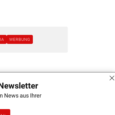
IA
WERBUNG
MG Mediengruppe GmbH
Kontakt
Newsletter
Burgring 1/7
AGB
en News aus Ihrer
1010 Wien
Datenschutz
+43 (1) 522 14 14
Impressum