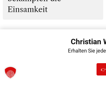
Einsamkeit
Christian
WEITERE
Erhalten Sie jed
👉