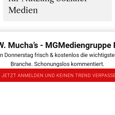
Medien
 W. Mucha’s - MGMediengruppe 
 THEMEN
ALLGEMEIN
MEDIEN
NEWS
PERSONAL
en Donnerstag frisch & kostenlos die wichtigst
Branche. Schonungslos kommentiert.
 JETZT ANMELDEN UND KEINEN TREND VERPASS