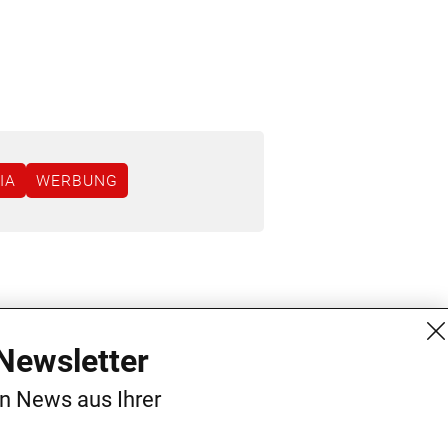
IA
WERBUNG
MG Mediengruppe GmbH
Kontakt
Newsletter
Burgring 1/7
AGB
en News aus Ihrer
1010 Wien
Datenschutz