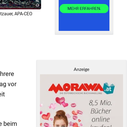
otzauer, APA-CEO
Anzeige
hrere
ag vor
it
e beim