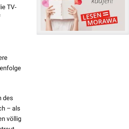
ie TV-
f
ere
henfolge
n des
ch – als
n völlig