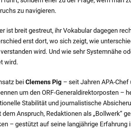
n führt, sondern eher zu der Frage, wem man zu
ruchs zu navigieren.
 ist breit gestreut, ihr Vokabular dagegen rec
erschied erst dort, wo sich zeigt, wie unterschie
 verstanden wird. Und wie sehr Systemnähe od
t wird.
nsatz bei
Clemens Pig
– seit Jahren APA-Chef
 Rennen um den ORF-Generaldirektorposten – he
ionelle Stabilität und journalistische Absicher
t dem Anspruch, Redaktionen als „Bollwerk“ g
en – gestützt auf seine langjährige Erfahrung 