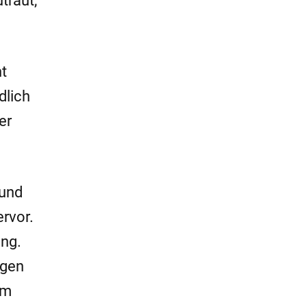
traut,
ht
dlich
er
 und
rvor.
ung.
egen
im