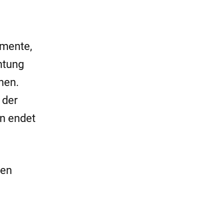
imente,
htung
hen.
 der
on endet
pen