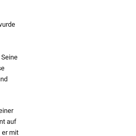
 wurde
 Seine
se
und
einer
nt auf
 er mit