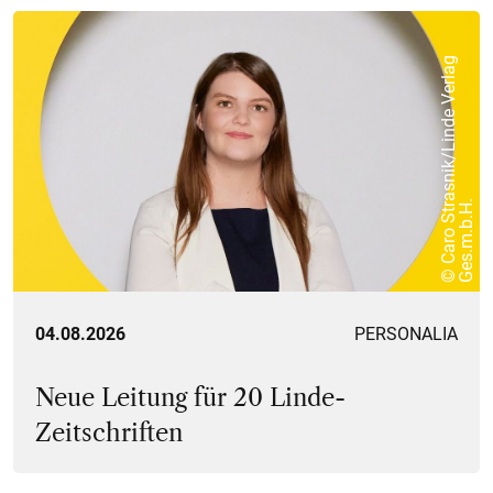
©
C
a
r
o
S
t
r
a
s
n
i
k
/
L
i
n
d
e
V
e
r
l
a
g
G
e
s
.
m
.
b
.
H
.
04.08.2026
PERSONALIA
Neue Leitung für 20 Linde-
Zeitschriften