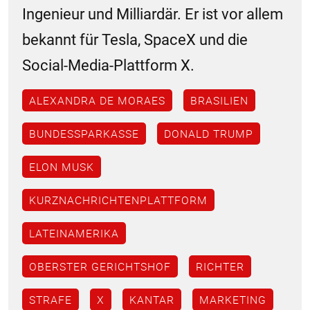
Ingenieur und Milliardär. Er ist vor allem
bekannt für Tesla, SpaceX und die
Social-Media-Plattform X.
ALEXANDRA DE MORAES
BRASILIEN
BUNDESSPARKASSE
DONALD TRUMP
ELON MUSK
KURZNACHRICHTENPLATTFORM
LATEINAMERIKA
OBERSTER GERICHTSHOF
RICHTER
STRAFE
X
KANTAR
MARKETING