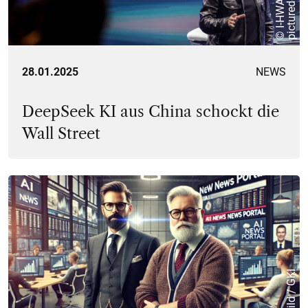
k
28.01.2025
NEWS
DeepSeek KI aus China schockt die
Wall Street
©KI-Bild / GKI