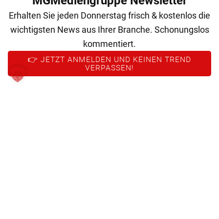
MGMediengruppe Newsletter
Erhalten Sie jeden Donnerstag frisch & kostenlos die
wichtigsten News aus Ihrer Branche. Schonungslos
kommentiert.
👉 JETZT ANMELDEN UND KEINEN TREND
VERPASSEN!
© 2026 MG Mediengruppe GmbH
MG Mediengruppe GmbH
Burgring 1/7
1010 Wien
+43 (1) 522 14 14
office@mgmedien.at
Kontakt