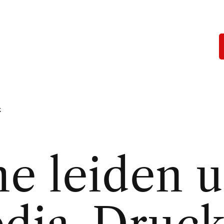
k
he leiden u