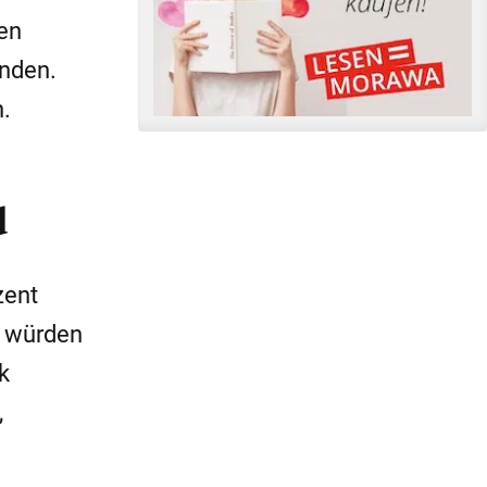
nen
nden.
.
d
zent
m würden
k
,