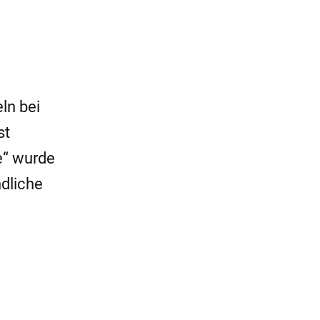
ln bei
st
e“ wurde
dliche