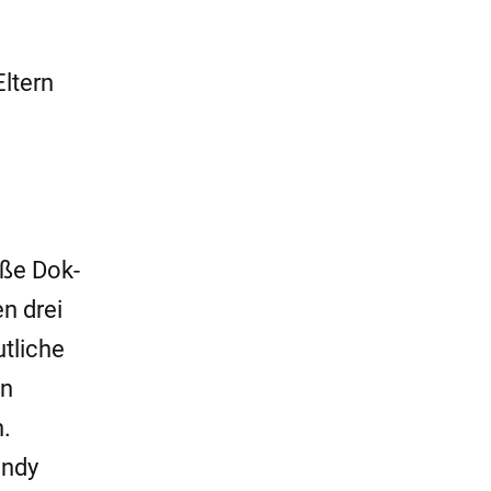
ltern
oße Dok-
n drei
tliche
en
.
andy