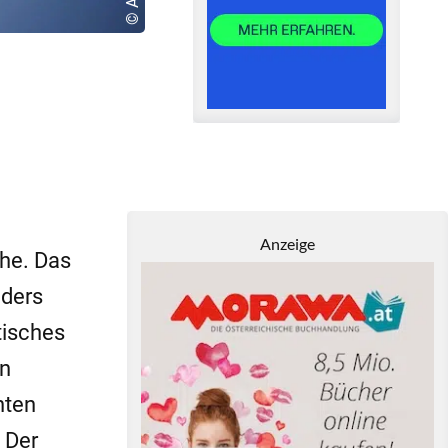
Anzeige
che. Das
nders
tisches
en
hten
 Der