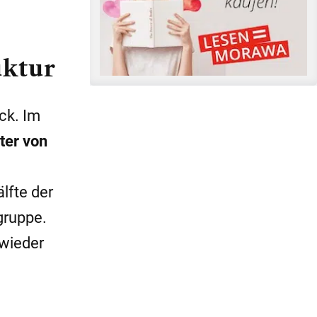
uktur
ck. Im
ter von
lfte der
gruppe.
 wieder