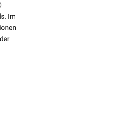
0
s. Im
lionen
der