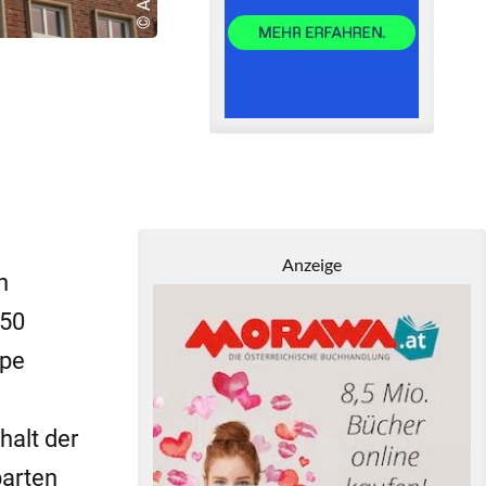
Anzeige
n
 50
ppe
alt der
barten