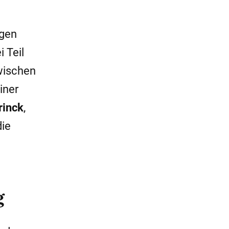
igen
 Teil
wischen
iner
rinck
,
die
g