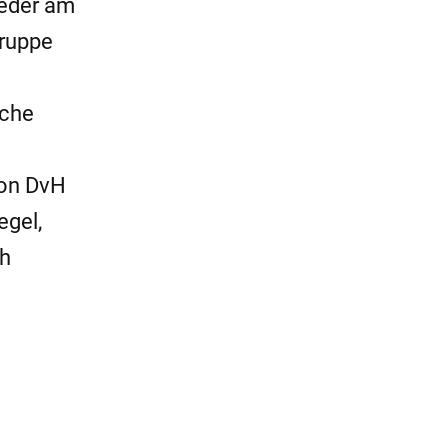
weder am
gruppe
sche
von DvH
egel,
ch