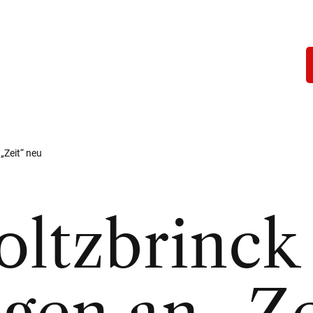
„Zeit“ neu
oltzbrinck