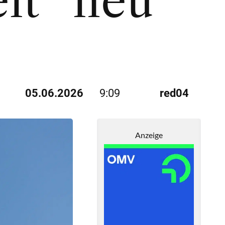
it“ neu
05.06.2026
9:09
red04
Anzeige