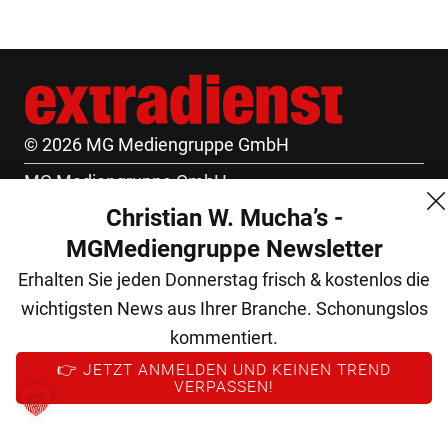
© 2026 MG Mediengruppe GmbH
MG Mediengruppe GmbH
Christian W. Mucha’s -
Burgring 1/7
MGMediengruppe Newsletter
1010 Wien
Erhalten Sie jeden Donnerstag frisch & kostenlos die
+43 (1) 522 14 14
wichtigsten News aus Ihrer Branche. Schonungslos
office@mgmedien.at
kommentiert.
Kontakt
👉 JETZT ANMELDEN UND KEINEN TREND
VERPASSEN!
AGB
Datenschutz