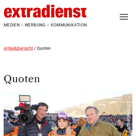
N
MEDIEN – WERBUNG – KOMMUNIKATION
Artikelübersicht
/
Quoten
Quoten
© ORF/Roman Zach-Kiesling