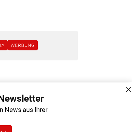
IA
WERBUNG
MG Mediengruppe GmbH
Kontakt
Newsletter
Burgring 1/7
AGB
en News aus Ihrer
1010 Wien
Datenschutz
+43 (1) 522 14 14
Impressum