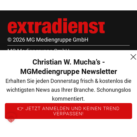
© 2026 MG Mediengruppe GmbH
MG Mediengruppe GmbH
Christian W. Mucha’s -
Burgring 1/7
MGMediengruppe Newsletter
1010 Wien
Erhalten Sie jeden Donnerstag frisch & kostenlos die
+43 (1) 522 14 14
wichtigsten News aus Ihrer Branche. Schonungslos
office@mgmedien.at
kommentiert.
Kontakt
👉 JETZT ANMELDEN UND KEINEN TREND
VERPASSEN!
AGB
Datenschutz