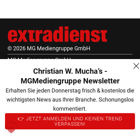
© 2026 MG Mediengruppe GmbH
MG Mediengruppe GmbH
Christian W. Mucha’s -
Burgring 1/7
MGMediengruppe Newsletter
1010 Wien
Erhalten Sie jeden Donnerstag frisch & kostenlos die
+43 (1) 522 14 14
wichtigsten News aus Ihrer Branche. Schonungslos
office@mgmedien.at
kommentiert.
Kontakt
👉 JETZT ANMELDEN UND KEINEN TREND
VERPASSEN!
AGB
Datenschutz