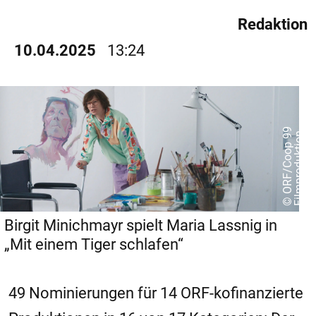
Redaktion
10.04.2025
13:24
©
O
R
F
/
C
o
o
p
9
9
F
i
l
m
p
r
o
d
u
k
t
i
o
n
Birgit Minichmayr spielt Maria Lassnig in
„Mit einem Tiger schlafen“
49 Nominierungen für 14 ORF-kofinanzierte