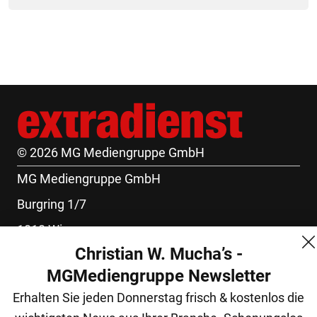
© 2026 MG Mediengruppe GmbH
MG Mediengruppe GmbH
Burgring 1/7
1010 Wien
Christian W. Mucha’s -
+43 (1) 522 14 14
MGMediengruppe Newsletter
office@mgmedien.at
Erhalten Sie jeden Donnerstag frisch & kostenlos die
Kontakt