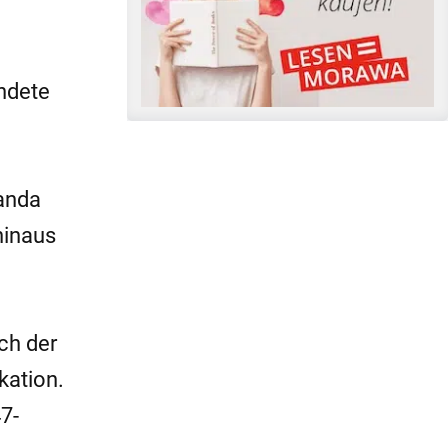
ündete
Janda
hinaus
ch der
kation.
7-