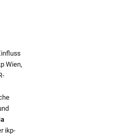
influss
kp Wien,
R-
iche
und
ia
r ikp-